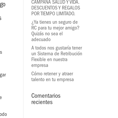
CAMPAÑA SALUD Y VIDA.
rgo
DESCUENTOS Y REGALOS
POR TIEMPO LIMITADO.
s
¿Ya tienes un seguro de
RC para tu mejor amigo?
Quizás no sea el
adecuado
A todos nos gustaría tener
os
un Sistema de Retribución
Flexible en nuestra
empresa
Cómo retener y atraer
gar
talento en tu empresa
Comentarios
ue
recientes
todo