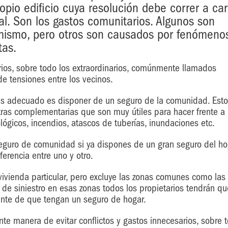
pio edificio cuya resolución debe correr a ca
ual. Son los gastos comunitarios. Algunos son
 mismo, pero otros son causados por fenómeno
tas.
ios, sobre todo los extraordinarios, comúnmente llamados
e tensiones entre los vecinos.
más adecuado es disponer de un seguro de la comunidad. Est
otras complementarias que son muy útiles para hacer frente a
gicos, incendios, atascos de tuberías, inundaciones etc.
seguro de comunidad si ya dispones de un gran seguro del ho
erencia entre uno y otro.
vivienda particular, pero excluye las zonas comunes como las
o de siniestro en esas zonas todos los propietarios tendrán q
ente de que tengan un seguro de hogar.
e manera de evitar conflictos y gastos innecesarios, sobre 