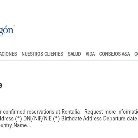
ACIONES
NUESTROS CLIENTES
SALUD
VIDA
CONSEJOS A&A
C
e
for confirmed reservations at Rentalia Request more informat
ress (*) DNI/NIF/NIE (*) Birthdate Address Departure date
country Name...