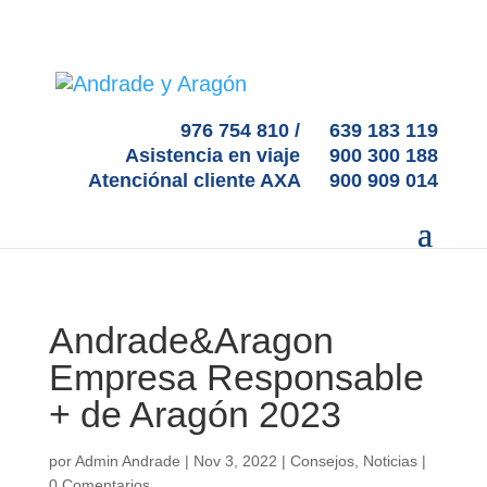
976 754 810 /
639 183 119
Asistencia en viaje
900 300 188
Atenciónal cliente AXA
900 909 014
Andrade&Aragon
Empresa Responsable
+ de Aragón 2023
por
Admin Andrade
|
Nov 3, 2022
|
Consejos
,
Noticias
|
0 Comentarios